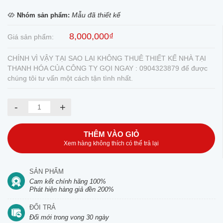
Mẫu đã thiết kế
Nhóm sản phẩm:
8,000,000₫
Giá sản phẩm:
CHÍNH VÌ VẬY TẠI SAO LẠI KHÔNG THUÊ THIẾT KẾ NHÀ TẠI
THANH HÓA CỦA CÔNG TY GỌI NGAY : 0904323879 để được
chúng tôi tư vấn một cách tận tình nhất.
-
+
THÊM VÀO GIỎ
Xem hàng không thích có thể trả lại
SẢN PHẨM
Cam kết chính hãng 100%
Phát hiện hàng giả đền 200%
ĐỔI TRẢ
Đổi mới trong vong 30 ngày