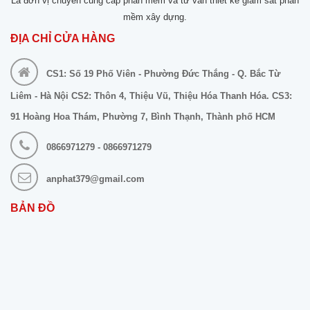
Là đơn vị chuyên cung cấp phần mềm và tư vấn thiết kế giám sát phần
mềm xây dựng.
ĐỊA CHỈ CỬA HÀNG
CS1: Số 19 Phố Viên - Phường Đức Thắng - Q. Bắc Từ
Liêm - Hà Nội CS2: Thôn 4, Thiệu Vũ, Thiệu Hóa Thanh Hóa. CS3:
91 Hoàng Hoa Thám, Phường 7, Bình Thạnh, Thành phố HCM
0866971279 - 0866971279
anphat379@gmail.com
BẢN ĐỒ