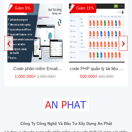
Giảm 5%
Giảm 11%
‹
›
Code phần mềm Email
code PHP quản lý tài liệu số
Marketing Web Application
hóa chất lượng
1,000,000₫
500,000₫
1,050,000₫
560,000₫
Công Ty Công Nghệ Và Đầu Tư Xây Dựng An Phát