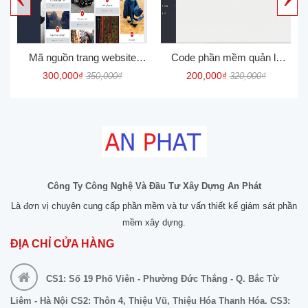
Mã nguồn trang website
Code phần mềm quản lý
Video, tin tức, tải lên và chia
khách sạn - Full Hotel
300,000₫
200,000₫
350,000₫
320,000₫
sẻ hình ảnh
Management
Công Ty Công Nghệ Và Đầu Tư Xây Dựng An Phát
Là đơn vị chuyên cung cấp phần mềm và tư vấn thiết kế giám sát phần
mềm xây dựng.
ĐỊA CHỈ CỬA HÀNG
CS1: Số 19 Phố Viên - Phường Đức Thắng - Q. Bắc Từ
Liêm - Hà Nội CS2: Thôn 4, Thiệu Vũ, Thiệu Hóa Thanh Hóa. CS3: