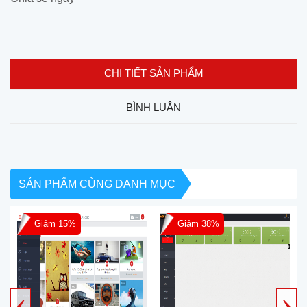
CHI TIẾT SẢN PHẨM
BÌNH LUẬN
SẢN PHẨM CÙNG DANH MỤC
Giảm 15%
Giảm 38%
‹
›