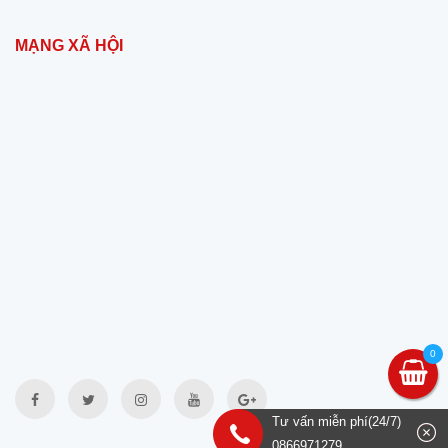
MẠNG XÃ HỘI
0
Tư vấn miễn phí(24/7)
0866971279