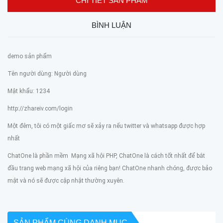
CHI TIẾT SẢN PHẨM
BÌNH LUẬN
demo sản phẩm
Tên người dùng: Người dùng
Mật khẩu: 1234
http://zhareiv.com/login
Một đêm, tôi có một giấc mơ sẽ xảy ra nếu twitter và whatsapp được hợp
nhất
ChatOne là phần mềm Mạng xã hội PHP, ChatOne là cách tốt nhất để bắt
đầu trang web mạng xã hội của riêng bạn! ChatOne nhanh chóng, được bảo
mật và nó sẽ được cập nhật thường xuyên.
SẢN PHẨM CÙNG DANH MỤC