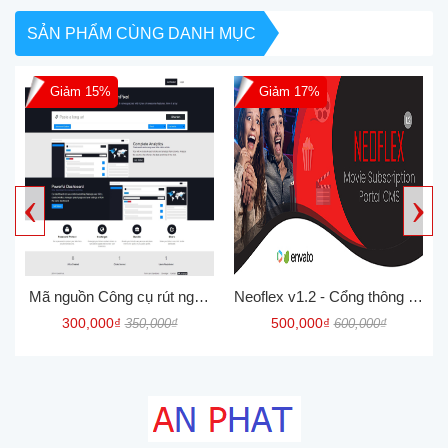
SẢN PHẨM CÙNG DANH MỤC
Giảm 15%
Giảm 17%
‹
›
Mã nguồn Công cụ rút ngắn
Neoflex v1.2 - Cổng thông tin
URL cao cấp v5.4.3 short
đăng ký phim Cms
300,000₫
500,000₫
350,000₫
600,000₫
link