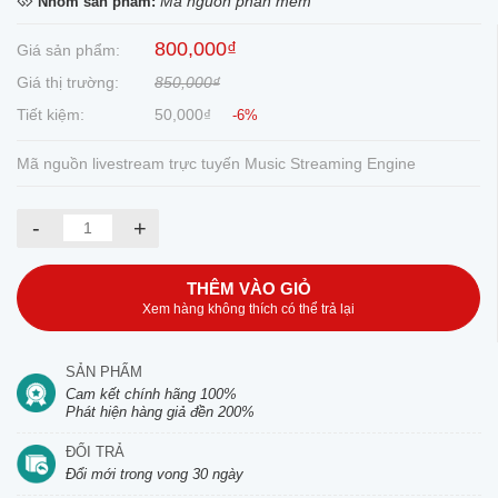
Mã nguồn phần mềm
Nhóm sản phẩm:
800,000₫
Giá sản phẩm:
Giá thị trường:
850,000₫
Tiết kiệm:
50,000₫
-6%
Mã nguồn livestream trực tuyến Music Streaming Engine
-
+
THÊM VÀO GIỎ
Xem hàng không thích có thể trả lại
SẢN PHẨM
Cam kết chính hãng 100%
Phát hiện hàng giả đền 200%
ĐỔI TRẢ
Đổi mới trong vong 30 ngày